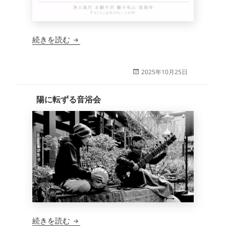
獅子吼短信 374
続きを読む
投
2025年10月25日
稿
日:
陽に転ずる音浴会
陽に転ずる音浴会
続きを読む