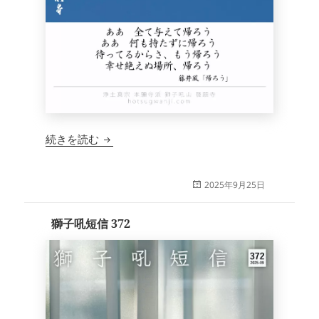
獅子吼短信 373
続きを読む
投
2025年9月25日
稿
日:
獅子吼短信 372