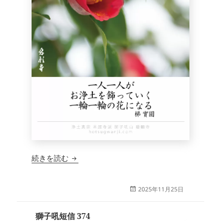
獅子吼短信 375
続きを読む
投
2025年11月25日
稿
日:
獅子吼短信 374