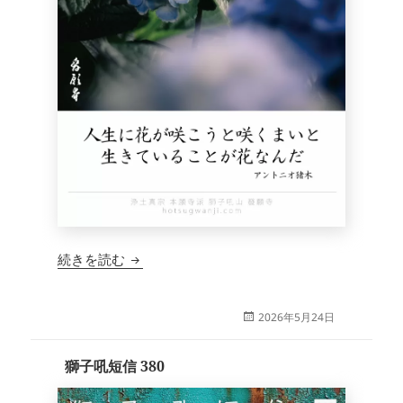
獅子吼短信 381
続きを読む
投
2026年5月24日
稿
日:
獅子吼短信 380