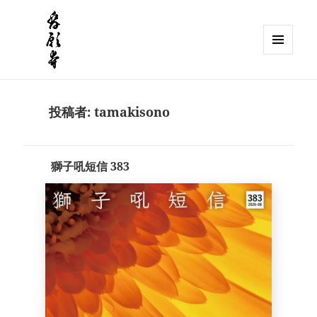
メニュ
ーとウ
獅子吼山 發願寺
ィジェ
ット
投稿者:
tamakisono
獅子吼短信 383