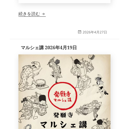
獅子吼短信 380
続きを読む
投
2026年4月27日
稿
日:
マルシェ講 2026年4月19日