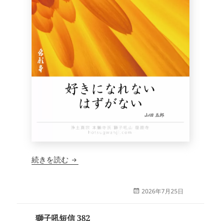
獅子吼短信 383
続きを読む
投
2026年7月25日
稿
日:
獅子吼短信 382