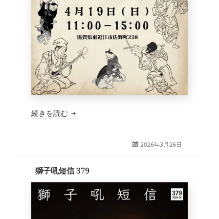
マルシェ講 2026年4月19日
続きを読む
投
2026年3月26日
稿
日:
獅子吼短信 379