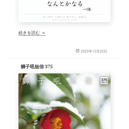
獅子吼短信 376
続きを読む
投
2025年12月25日
稿
日:
獅子吼短信 375