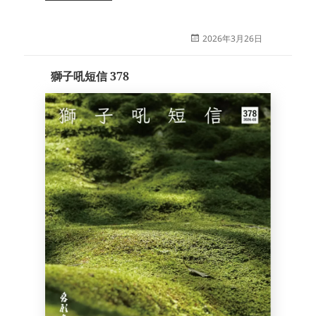
投
2026年3月26日
稿
日:
獅子吼短信 378