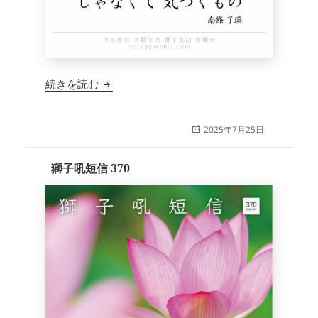
獅子吼短信 371
続きを読む
投
2025年7月25日
稿
日:
獅子吼短信 370