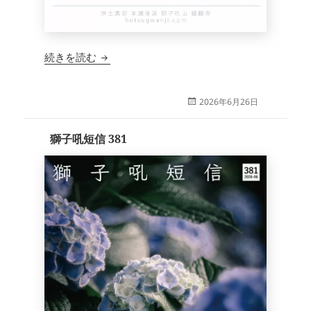
獅子吼短信 382
続きを読む
投
2026年6月26日
稿
日:
獅子吼短信 381