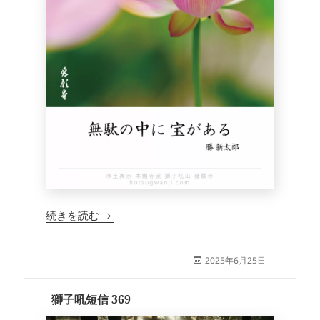
獅子吼短信 370
続きを読む
投
2025年6月25日
稿
日:
獅子吼短信 369