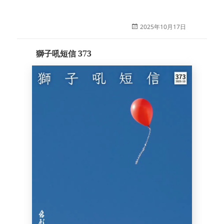
投
2025年10月17日
稿
日:
獅子吼短信 373