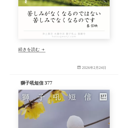
獅子吼短信 378
続きを読む
投
2026年2月24日
稿
日:
獅子吼短信 377