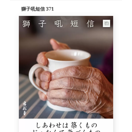
日:
獅子吼短信 371