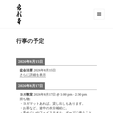
メニュ
ーとウ
獅子吼山 發願寺
ィジェ
ット
行事の予定
2026年8月15日
盆会法要
2026年8月15日
さらに詳細を表示
2026年8月17日
ヨガ教室
2026年8月17日
@
1:00 pm
-
2:30 pm
持ち物:
・ヨガマットあれば。貸し出しもあります。
・お茶など。途中の水分補給に。
・手ぬぐいやフェイスタオル。ポーズに使うこと