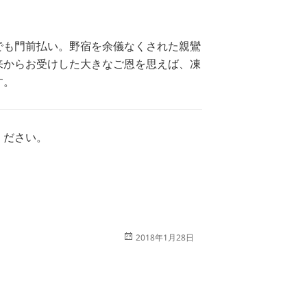
でも門前払い。野宿を余儀なくされた親鸞
来からお受けした大きなご恩を思えば、凍
す。
ください。
投
2018年1月28日
稿
日: