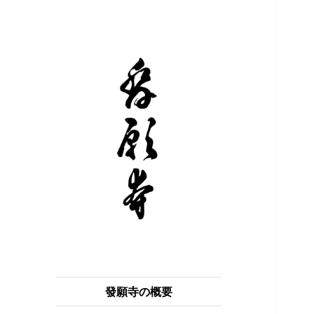
浄土真宗 本願寺派 獅子吼山 發願
獅子吼山 發願寺
寺
發願寺の概要