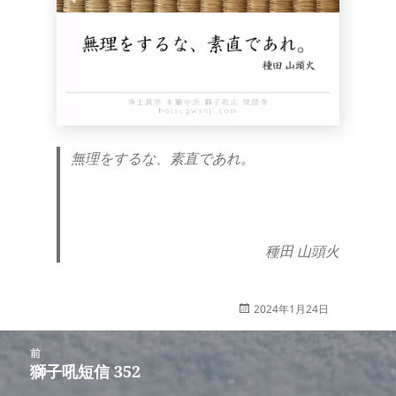
無理をするな、素直であれ。
種田 山頭火
投
2024年1月24日
稿
投
日:
前
稿
獅子吼短信 352
前
ナ
の