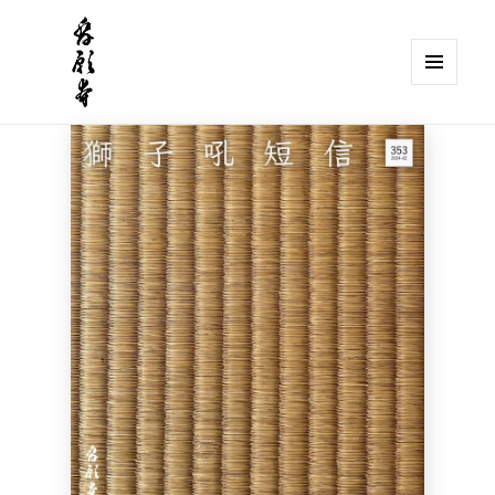
メニュ
ーとウ
獅子吼山 發願寺
ィジェ
ット