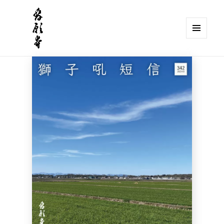
メニュ
ーとウ
獅子吼山 發願寺
ィジェ
ット