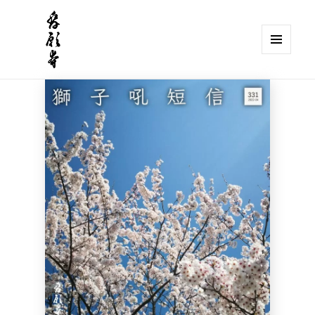
メニュ
ーとウ
獅子吼山 發願寺
ィジェ
ット