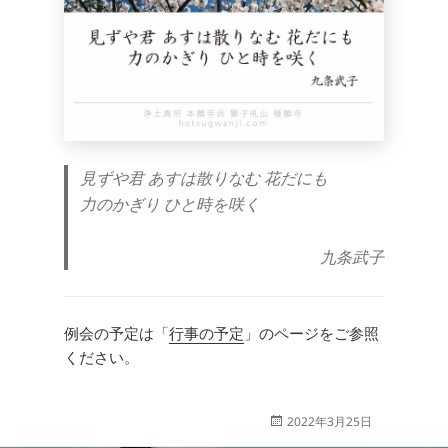
見ずや君 あすは散りなむ 花だにも
力のかぎり ひと時を咲く
九条武子
例会の予定は「
行事の予定
」のページをご参照
ください。
投
2022年3月25日
稿