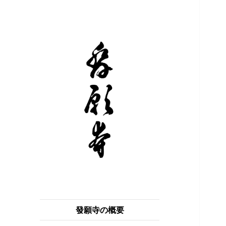
浄土真宗 本願寺派 獅子吼山 發願
獅子吼山 發願寺
寺
發願寺の概要