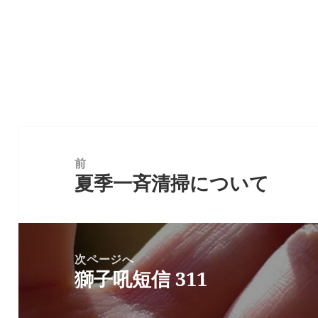
投
稿
前
ナ
夏季一斉清掃について
前
ビ
の
ゲ
投
ー
稿:
シ
次ページへ
ョ
獅子吼短信 311
次
ン
の
投