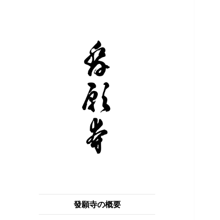
浄土真宗 本願寺派 獅子吼山 發願
獅子吼山 發願寺
寺
發願寺の概要