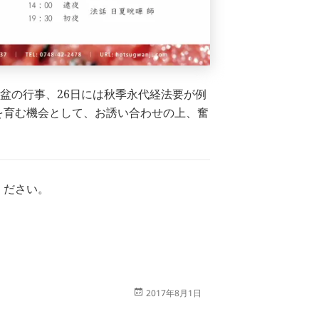
お盆の行事、26日には秋季永代経法要が例
を育む機会として、お誘い合わせの上、奮
ください。
投
2017年8月1日
稿
日: